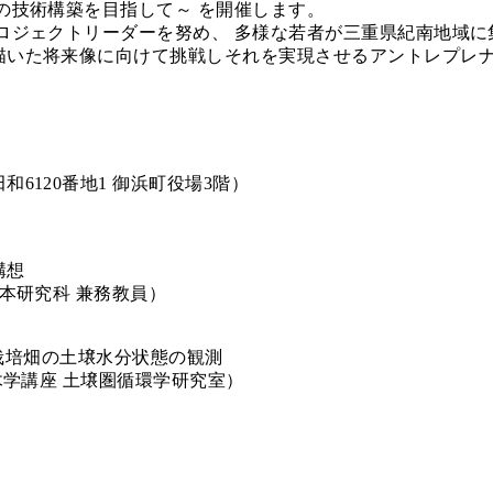
の技術構築を目指して～ を開催します。
ロジェクトリーダーを努め、 多様な若者が三重県紀南地域に
描いた将来像に向けて挑戦しそれを実現させるアントレプレ
6120番地1 御浜町役場3階）
構想
本研究科 兼務教員）
ン栽培畑の土壌水分状態の観測
木学講座 土壌圏循環学研究室）