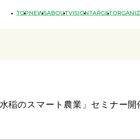
TOP
NEWS
ABOUT
VISION
TARGET
ORGANIZ
TOP
NEWS
ABOUT
VISION
TARGET
ORGANI
橘や水稲のスマート農業」セミナー