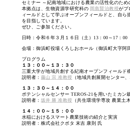
セミナー ～紀南地域における農業の活性化のため
本拠点は、生物資源学研究科の
岡島賢治教授
がプ
ィールドとして学ぶオープンフィールドと、自ら
を目指しています。
ぜひ、ご参加ください。
日時：令和６年３月１６日（土）13：00～17：00
会場：御浜町役場くろしおホール（御浜町大字阿田和
プログラム
１３：００～１３：３０
三重大学が地域共創する紀南オープンフィールド
説明者：
藤山 宗 准教授
（地域共創展開センター、
１３：３０～１４：００
ポテンシャルセンサー TEROS-21を用いたミカ
説明者：
坂井 勝 准教授
（共生環境学専攻 農業土
１４：００～１５：００
水稲におけるスマート農業技術の紹介と実演
説明者：株式会社クボタ 末吉 康則 氏